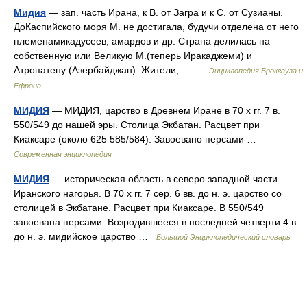
Мидия
— зап. часть Ирана, к В. от Загра и к С. от Сузианы.
ДоКаспийского моря М. не достигала, будучи отделена от него
племенамикадусеев, амардов и др. Страна делилась на
собственную или Великую М.(теперь Иракаджеми) и
Атропатену (Азербайджан). Жители,… …
Энциклопедия Брокгауза и
Ефрона
МИДИЯ
— МИДИЯ, царство в Древнем Иране в 70 х гг. 7 в.
550/549 до нашей эры. Столица Экбатан. Расцвет при
Киаксаре (около 625 585/584). Завоевано персами …
Современная энциклопедия
МИДИЯ
— историческая область в северо западной части
Иранского нагорья. В 70 х гг. 7 сер. 6 вв. до н. э. царство со
столицей в Экбатане. Расцвет при Киаксаре. В 550/549
завоевана персами. Возродившееся в последней четверти 4 в.
до н. э. мидийское царство …
Большой Энциклопедический словарь