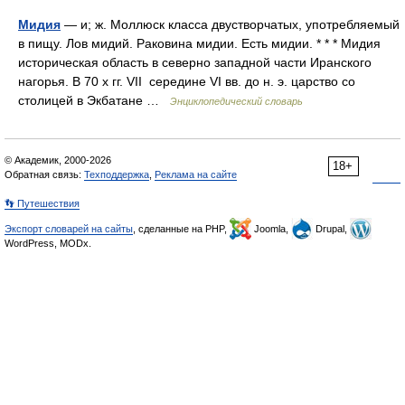
Мидия
— и; ж. Моллюск класса двустворчатых, употребляемый
в пищу. Лов мидий. Раковина мидии. Есть мидии. * * * Мидия
историческая область в северно западной части Иранского
нагорья. В 70 х гг. VII середине VI вв. до н. э. царство со
столицей в Экбатане …
Энциклопедический словарь
© Академик, 2000-2026
18+
Обратная связь:
Техподдержка
,
Реклама на сайте
👣 Путешествия
Экспорт словарей на сайты
, сделанные на PHP,
Joomla,
Drupal,
WordPress, MODx.