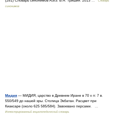
(281) Словарь синонимов ASIS. В.Н. Тришин. 2013 …
Словарь
синонимов
Мидия
— МИДИЯ, царство в Древнем Иране в 70 х гг. 7 в.
550/549 до нашей эры. Столица Экбатан. Расцвет при
Киаксаре (около 625 585/584). Завоевано персами. …
Иллюстрированный энциклопедический словарь