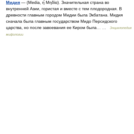
Мидия
— (Media, η̉ Μηδία). Значительная страна во
внутренней Азии, гористая и вместе с тем плодородная. В
древности главным городом Мидии была Экбатана. Мидия
сначала была главным государством Мидо Персидского
царства, но после завоевания ее Киром была… …
Энциклопедия
мифологии