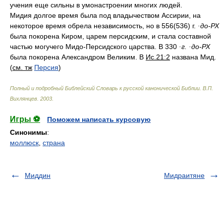
учения еще сильны в умонастроении многих людей.
Мидия долгое время была под владычеством Ассирии, на
некоторое время обрела независимость, но в 556(536) г.
·до-РХ
была покорена Киром, царем персидским, и стала составной
частью могучего Мидо-Персидского царства. В 330
·г.
·до-РХ
была покорена Александром Великим. В
Ис.21:2
названа Мид.
(
см. тж
Персия
)
Полный и подробный Библейский Словарь к русской канонической Библии
.
В.П.
Вихлянцев
.
2003
.
Игры ⚽
Поможем написать курсовую
Синонимы
:
моллюск
,
страна
Миддин
Мидраитяне