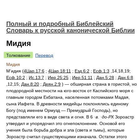
Полный и подробный Библейский
Словарь к русской канонической Библии
Мидия
Толкование
Перевод
Мидия
М’идия (
4Цар.17:6
;
4Цар.18:11
;
Езд.6:2
;
Есф.1:3
,14,18,19;
Есф.10:2
;
Ис.13:7
;
Иер.25:25
;
Иер.51:11
;
Дан.5:28
;
Дан.6:8
,12,15;
Дан.8:20
;
Деян.2:9
) — обширная страна в гористой, но
плодородной местности на юго-восток от Каспийского моря с
главным городом Екбатана, населенная потомками Мадая,
сына Иафета. В древности мидийцы поклонялись единому
Богу (под именем Ормузд — Премудрый Господь), но
представляли его в виде света и огня. В 6
·в.
·до-РХ
Зороастр
утвердил и упорядочил это огнепоклонение. Основой его
учения была борьба добра и зла (света и тьмы), которые
Зороастр считал существующими изначала. Остатки этого